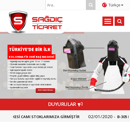
Türkçe
T
Ü
R
K
İ
Y
E
'
D
E
B
İ
R
İ
L
K
KOLORMATİK DERİ BAŞ MASKESİ
• Algıladığı kaynak ışığına göre 10 ve 11 numara
• Otomatik kararabilen kolormatik cam özelliği
• Solar hücreler sayesinde uzun ömürlü pil sistemi
• Açılır kapanır kapaklı sistem
• %100 doğal gerçek deri
• Perçinle güçlendirilmiş sağlam dikiş yapısı
• Tam yüz koruma sayesinde sağlıklı ve kaynakçı dostu
• Dar alan çalışmaları için ideal
• Alın ve burun takviyesi sayesinde rahat kullanım
• Ayarlanabilir baş bantı
Ürün Tanıtım Videosu
DUYURULAR
02/01/2020 -
SKESİ CAMI STOKLARIMIZA GİRMİŞTİR
B-305 MASK
BAŞ MASKESİ STOKLARA GİRMİŞTİR